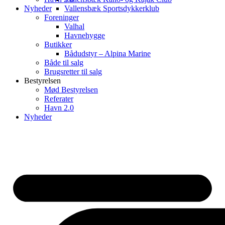
Nyheder
Vallensbæk Sportsdykkerklub
Foreninger
Valhal
Havnehygge
Butikker
Bådudstyr – Alpina Marine
Både til salg
Brugsretter til salg
Bestyrelsen
Mød Bestyrelsen
Referater
Havn 2.0
Nyheder