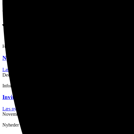
Nyheder fra
vores bestyrelse
Havnekontoret
Nyhedsbrev fra havnekontoret – December 2025
Læs nyhedsbrev
December 3, 2025
Infomation
Invitation til dialogmøde for 2025
Læs nyhedsbrev
November 14, 2025
Nyheder