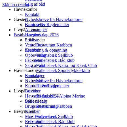
Salg af båd
Skip to content
Havnekontor
Kontakt
Gæster
Nyhedsbreve fra Havnekontoret
Kontrakt & Reglementer
Gæstesejler
Liv på havnen
Autocamper
Fast havneplads
Havnens dag 2026
Spisesteder
Prisliste
Venteliste
Restaurant Krabben
Klubber
Søsætning & optagning
Opbevaring
Vallensbæk Sejlklub
Faciliteter
Vallensbæk Båd klub
Salg af båd
Vallensbæk Kano- og Kajak Club
Havnekontor
Vallensbæk Sportsdykkerklub
Foreninger
Kontakt
Nyhedsbreve fra Havnekontoret
Valhal
Kontrakt & Reglementer
Havnehygge
Liv på havnen
Butikker
Havnens dag 2026
Bådudstyr – Alpina Marine
Både til salg
Spisesteder
Brugsretter til salg
Restaurant Krabben
Bestyrelsen
Klubber
Mød Bestyrelsen
Vallensbæk Sejlklub
Referater
Vallensbæk Båd klub
Havn 2.0
Vallensbæk Kano- og Kajak Club