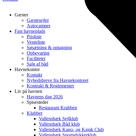
Gæster
Gæstesejler
Autocamper
Fast havneplads
Prisliste
Venteliste
Søsætning & optagning
Opbevaring
Faciliteter
Salg af båd
Havnekontor
Kontakt
Nyhedsbreve fra Havnekontoret
Kontrakt & Reglementer
Liv på havnen
Havnens dag 2026
Spisesteder
Restaurant Krabben
Klubber
Vallensbæk Sejlklub
Vallensbæk Båd klub
Vallensbæk Kano- og Kajak Club
Vallensbæk Sportsdykkerklub