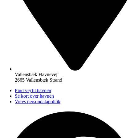
Vallensbæk Havnevej
2665 Vallensbæk Strand
Find vej til havnen
Se kort over havnen
Vores persondatapolitik