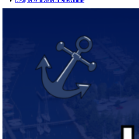
Designet & udviklet af
NowOnline