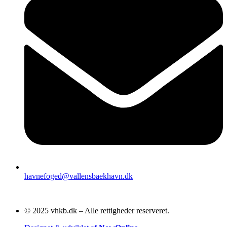
havnefoged@vallensbaekhavn.dk
© 2025 vhkb.dk – Alle rettigheder reserveret.