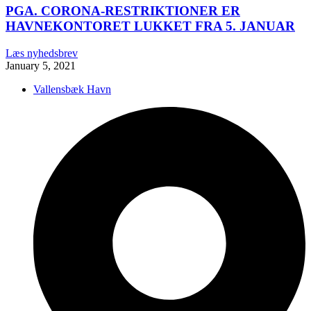
PGA. CORONA-RESTRIKTIONER ER
HAVNEKONTORET LUKKET FRA 5. JANUAR
Læs nyhedsbrev
January 5, 2021
Vallensbæk Havn