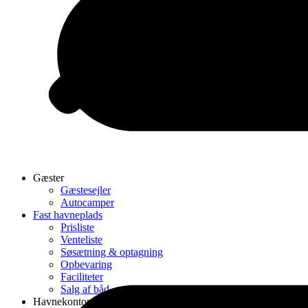
Gæster
Gæstesejler
Autocamper
Fast havneplads
Prisliste
Venteliste
Søsætning & optagning
Opbevaring
Faciliteter
Salg af båd
Havnekontor