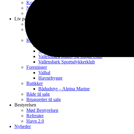
Kontakt
Nyhedsbreve fra Havnekontoret
Kontrakt & Reglementer
Liv på havnen
Havnens dag 2026
Spisesteder
Restaurant Krabben
Klubber
Vallensbæk Sejlklub
Vallensbæk Båd klub
Vallensbæk Kano- og Kajak Club
Vallensbæk Sportsdykkerklub
Foreninger
Valhal
Havnehygge
Butikker
Bådudstyr – Alpina Marine
Både til salg
Brugsretter til salg
Bestyrelsen
Mød Bestyrelsen
Referater
Havn 2.0
Nyheder