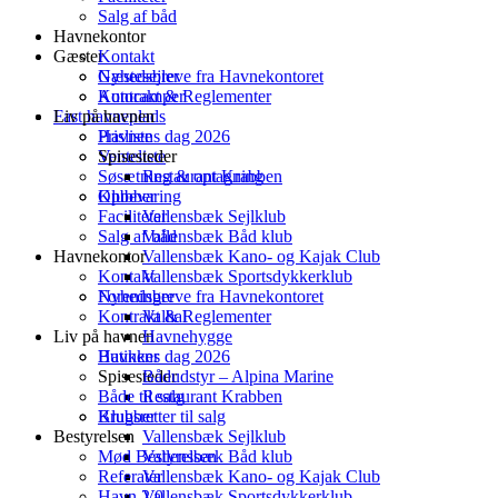
Salg af båd
Skip
Havnekontor
to
Gæster
Kontakt
content
Nyhedsbreve fra Havnekontoret
Gæstesejler
Kontrakt & Reglementer
Autocamper
Liv på havnen
Fast havneplads
Havnens dag 2026
Prisliste
Spisesteder
Venteliste
Søsætning & optagning
Restaurant Krabben
Klubber
Opbevaring
Faciliteter
Vallensbæk Sejlklub
Salg af båd
Vallensbæk Båd klub
Havnekontor
Vallensbæk Kano- og Kajak Club
Kontakt
Vallensbæk Sportsdykkerklub
Foreninger
Nyhedsbreve fra Havnekontoret
Kontrakt & Reglementer
Valhal
Liv på havnen
Havnehygge
Butikker
Havnens dag 2026
Spisesteder
Bådudstyr – Alpina Marine
Både til salg
Restaurant Krabben
Brugsretter til salg
Klubber
Bestyrelsen
Vallensbæk Sejlklub
Mød Bestyrelsen
Vallensbæk Båd klub
Referater
Vallensbæk Kano- og Kajak Club
Havn 2.0
Vallensbæk Sportsdykkerklub