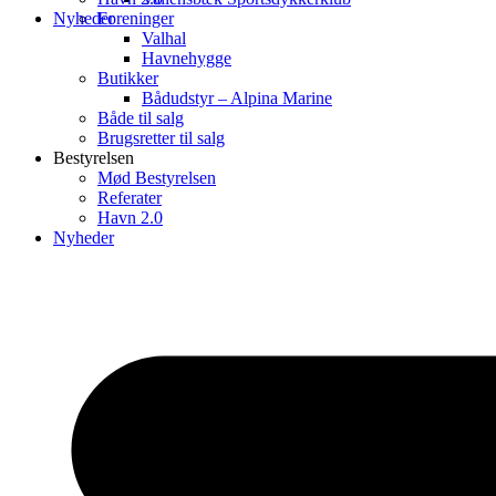
Nyheder
Foreninger
Valhal
Havnehygge
Butikker
Bådudstyr – Alpina Marine
Både til salg
Brugsretter til salg
Bestyrelsen
Mød Bestyrelsen
Referater
Havn 2.0
Nyheder