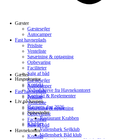
Gæster
Gæstesejler
Autocamper
Fast havneplads
Prisliste
Venteliste
Søsætning & optagning
Opbevaring
Faciliteter
Salg af båd
Gæster
Havnekontor
Gæstesejler
Kontakt
Autocamper
Nyhedsbreve fra Havnekontoret
Fast havneplads
Kontrakt & Reglementer
Prisliste
Liv på havnen
Venteliste
Havnens dag 2026
Søsætning & optagning
Spisesteder
Opbevaring
Restaurant Krabben
Faciliteter
Klubber
Salg af båd
Vallensbæk Sejlklub
Havnekontor
Vallensbæk Båd klub
Kontakt