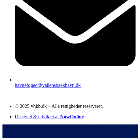
havnefoged@vallensbaekhavn.dk
© 2025 vhkb.dk – Alle rettigheder reserveret.
Designet & udviklet af
NowOnline