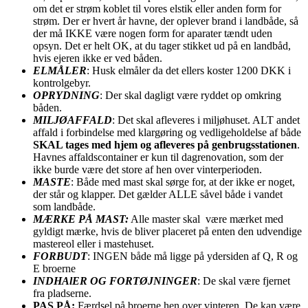
om det er strøm koblet til vores elstik eller anden form for
strøm. Der er hvert år havne, der oplever brand i landbåde, så
der må IKKE være nogen form for aparater tændt uden
opsyn. Det er helt OK, at du tager stikket ud på en landbåd,
hvis ejeren ikke er ved båden.
ELMÅLER
: Husk elmåler da det ellers koster 1200 DKK i
kontrolgebyr.
OPRYDNING
: Der skal dagligt være ryddet op omkring
båden.
MILJØAFFALD
: Det skal afleveres i miljøhuset. ALT andet
affald i forbindelse med klargøring og vedligeholdelse af både
SKAL tages med hjem og afleveres på genbrugsstationen
.
Havnes affaldscontainer er kun til dagrenovation, som der
ikke burde være det store af hen over vinterperioden.
MASTE
: Både med mast skal sørge for, at der ikke er noget,
der står og klapper. Det gælder ALLE såvel både i vandet
som landbåde.
MÆRKE PÅ MAST:
Alle master skal være mærket med
gyldigt mærke, hvis de bliver placeret på enten den udvendige
mastereol eller i mastehuset.
FORBUDT
: INGEN både må ligge på ydersiden af Q, R og
E broerne
INDHAlER OG FORTØJNINGER
: De skal være fjernet
fra pladserne.
PAS PÅ:
Færdsel på broerne hen over vinteren. De kan være