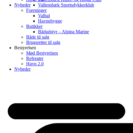
Nyheder
Vallensbæk Sportsdykkerklub
Foreninger
Valhal
Havnehygge
Butikker
Bådudstyr – Alpina Marine
Både til salg
Brugsretter til salg
Bestyrelsen
Mød Bestyrelsen
Referater
Havn 2.0
Nyheder