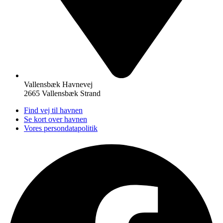
Vallensbæk Havnevej
2665 Vallensbæk Strand
Find vej til havnen
Se kort over havnen
Vores persondatapolitik