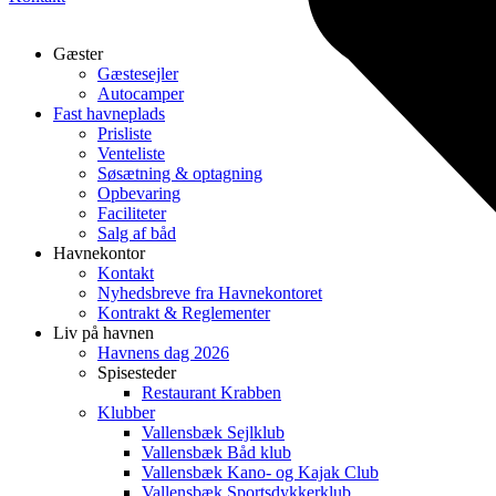
Gæster
Gæstesejler
Autocamper
Fast havneplads
Prisliste
Venteliste
Søsætning & optagning
Opbevaring
Faciliteter
Salg af båd
Havnekontor
Kontakt
Nyhedsbreve fra Havnekontoret
Kontrakt & Reglementer
Liv på havnen
Havnens dag 2026
Spisesteder
Restaurant Krabben
Klubber
Vallensbæk Sejlklub
Vallensbæk Båd klub
Vallensbæk Kano- og Kajak Club
Vallensbæk Sportsdykkerklub