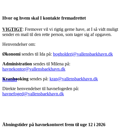
Hvor og hvem skal I kontakte fremadrettet
VIGTIGT
: Fremover vil vi rigtig gerne have, at I så vidt muligt
sender en mail til den rette person, som tager sig af opgaven.
Henvendelser om:
Økonomi
sendes til Ida på:
bogholderi@vallensbaekhavn.dk
Administration
sendes til Milena på:
havnekontor@vallensbaekhavn.dk
Kranbooking
sendes på:
kran@vallensbaekhavn.dk
Kontakt
Direkte henvendelser til havnefogeden på:
havnefoged@vallensbaekhavn.dk
Åbningstider på havnekontoret frem til uge 12 i 2026