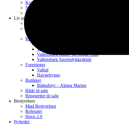
Kontakt
Nyhedsbreve fra Havnekontoret
Kontrakt & Reglementer
Liv på havnen
Havnens dag 2026
Spisesteder
Restaurant Krabben
Klubber
Vallensbæk Sejlklub
Vallensbæk Båd klub
Vallensbæk Kano- og Kajak Club
Vallensbæk Sportsdykkerklub
Foreninger
Valhal
Havnehygge
Butikker
Bådudstyr – Alpina Marine
Både til salg
Brugsretter til salg
Bestyrelsen
Mød Bestyrelsen
Referater
Havn 2.0
Nyheder