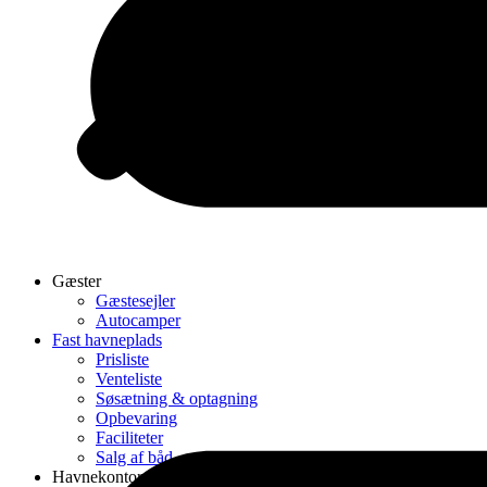
Gæster
Gæstesejler
Autocamper
Fast havneplads
Prisliste
Venteliste
Søsætning & optagning
Opbevaring
Faciliteter
Salg af båd
Havnekontor