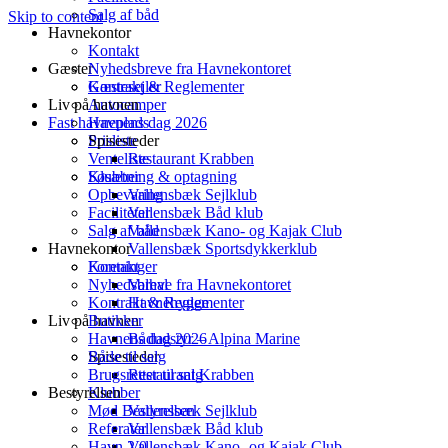
Salg af båd
Skip to content
Havnekontor
Kontakt
Gæster
Nyhedsbreve fra Havnekontoret
Kontrakt & Reglementer
Gæstesejler
Liv på havnen
Autocamper
Fast havneplads
Havnens dag 2026
Spisesteder
Prisliste
Venteliste
Restaurant Krabben
Klubber
Søsætning & optagning
Opbevaring
Vallensbæk Sejlklub
Faciliteter
Vallensbæk Båd klub
Salg af båd
Vallensbæk Kano- og Kajak Club
Havnekontor
Vallensbæk Sportsdykkerklub
Foreninger
Kontakt
Nyhedsbreve fra Havnekontoret
Valhal
Kontrakt & Reglementer
Havnehygge
Liv på havnen
Butikker
Havnens dag 2026
Bådudstyr – Alpina Marine
Både til salg
Spisesteder
Brugsretter til salg
Restaurant Krabben
Bestyrelsen
Klubber
Mød Bestyrelsen
Vallensbæk Sejlklub
Referater
Vallensbæk Båd klub
Havn 2.0
Vallensbæk Kano- og Kajak Club