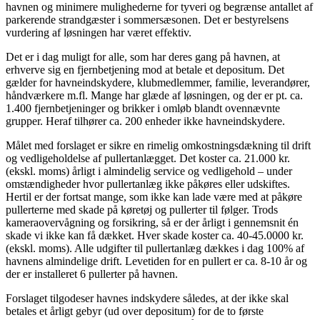
havnen og minimere mulighederne for tyveri og begrænse antallet af
parkerende strandgæster i sommersæsonen. Det er bestyrelsens
vurdering af løsningen har været effektiv.
Det er i dag muligt for alle, som har deres gang på havnen, at
erhverve sig en fjernbetjening mod at betale et depositum. Det
gælder for havneindskydere, klubmedlemmer, familie, leverandører,
håndværkere m.fl. Mange har glæde af løsningen, og der er pt. ca.
1.400 fjernbetjeninger og brikker i omløb blandt ovennævnte
grupper. Heraf tilhører ca. 200 enheder ikke havneindskydere.
Målet med forslaget er sikre en rimelig omkostningsdækning til drift
og vedligeholdelse af pullertanlægget. Det koster ca. 21.000 kr.
(ekskl. moms) årligt i almindelig service og vedligehold – under
omstændigheder hvor pullertanlæg ikke påkøres eller udskiftes.
Hertil er der fortsat mange, som ikke kan lade være med at påkøre
pullerterne med skade på køretøj og pullerter til følger. Trods
kameraovervågning og forsikring, så er der årligt i gennemsnit én
skade vi ikke kan få dækket. Hver skade koster ca. 40-45.0000 kr.
(ekskl. moms). Alle udgifter til pullertanlæg dækkes i dag 100% af
havnens almindelige drift. Levetiden for en pullert er ca. 8-10 år og
der er installeret 6 pullerter på havnen.
Forslaget tilgodeser havnes indskydere således, at der ikke skal
betales et årligt gebyr (ud over depositum) for de to første