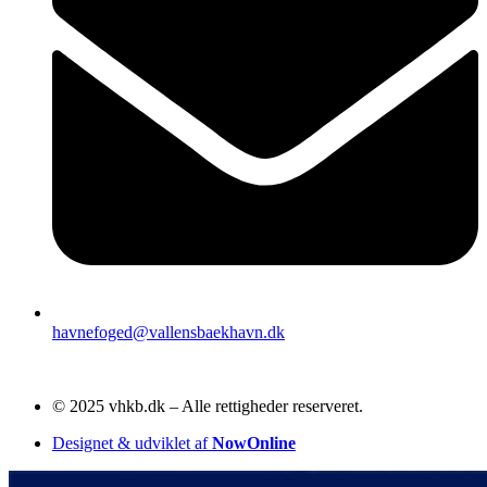
havnefoged@vallensbaekhavn.dk
© 2025 vhkb.dk – Alle rettigheder reserveret.
Designet & udviklet af
NowOnline