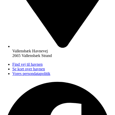
Vallensbæk Havnevej
2665 Vallensbæk Strand
Find vej til havnen
Se kort over havnen
Vores persondatapolitik