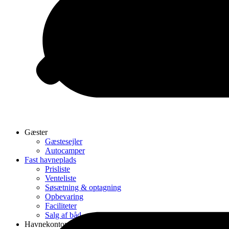
Gæster
Gæstesejler
Autocamper
Fast havneplads
Prisliste
Venteliste
Søsætning & optagning
Opbevaring
Faciliteter
Salg af båd
Havnekontor