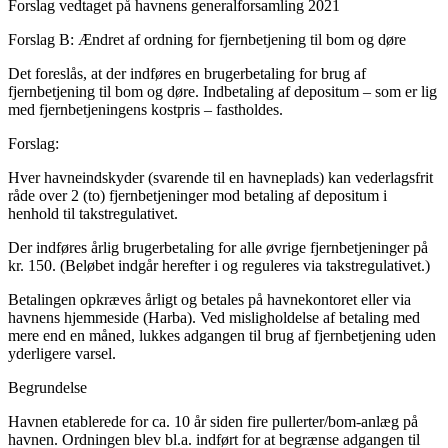
Forslag vedtaget på havnens generalforsamling 2021
Forslag B: Ændret af ordning for fjernbetjening til bom og døre
Det foreslås, at der indføres en brugerbetaling for brug af
fjernbetjening til bom og døre. Indbetaling af depositum – som er lig
med fjernbetjeningens kostpris – fastholdes.
Forslag:
Hver havneindskyder (svarende til en havneplads) kan vederlagsfrit
råde over 2 (to) fjernbetjeninger mod betaling af depositum i
henhold til takstregulativet.
Der indføres årlig brugerbetaling for alle øvrige fjernbetjeninger på
kr. 150. (Beløbet indgår herefter i og reguleres via takstregulativet.)
Betalingen opkræves årligt og betales på havnekontoret eller via
havnens hjemmeside (Harba). Ved misligholdelse af betaling med
mere end en måned, lukkes adgangen til brug af fjernbetjening uden
yderligere varsel.
Begrundelse
Havnen etablerede for ca. 10 år siden fire pullerter/bom-anlæg på
havnen. Ordningen blev bl.a. indført for at begrænse adgangen til