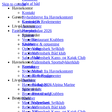
Salg af båd
Skip to content
Havnekontor
Kontakt
Gæster
Nyhedsbreve fra Havnekontoret
Kontrakt & Reglementer
Gæstesejler
Liv på havnen
Autocamper
Fast havneplads
Havnens dag 2026
Spisesteder
Prisliste
Venteliste
Restaurant Krabben
Klubber
Søsætning & optagning
Opbevaring
Vallensbæk Sejlklub
Faciliteter
Vallensbæk Båd klub
Salg af båd
Vallensbæk Kano- og Kajak Club
Havnekontor
Vallensbæk Sportsdykkerklub
Foreninger
Kontakt
Nyhedsbreve fra Havnekontoret
Valhal
Kontrakt & Reglementer
Havnehygge
Liv på havnen
Butikker
Havnens dag 2026
Bådudstyr – Alpina Marine
Både til salg
Spisesteder
Brugsretter til salg
Restaurant Krabben
Bestyrelsen
Klubber
Mød Bestyrelsen
Vallensbæk Sejlklub
Referater
Vallensbæk Båd klub
Havn 2.0
Vallensbæk Kano- og Kajak Club