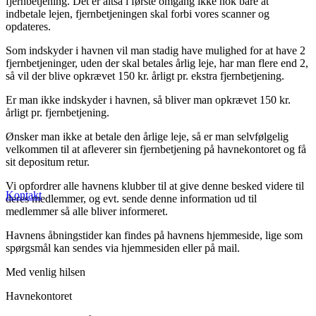
fjernbetjening. Det er altså i første omgang ikke nok bare at
indbetale lejen, fjernbetjeningen skal forbi vores scanner og
opdateres.
Som indskyder i havnen vil man stadig have mulighed for at have 2
fjernbetjeninger, uden der skal betales årlig leje, har man flere end 2,
så vil der blive opkrævet 150 kr. årligt pr. ekstra fjernbetjening.
Er man ikke indskyder i havnen, så bliver man opkrævet 150 kr.
årligt pr. fjernbetjening.
Ønsker man ikke at betale den årlige leje, så er man selvfølgelig
velkommen til at afleverer sin fjernbetjening på havnekontoret og få
sit depositum retur.
Vi opfordrer alle havnens klubber til at give denne besked videre til
Kontakt
deres medlemmer, og evt. sende denne information ud til
medlemmer så alle bliver informeret.
Havnens åbningstider kan findes på havnens hjemmeside, lige som
spørgsmål kan sendes via hjemmesiden eller på mail.
Med venlig hilsen
Havnekontoret