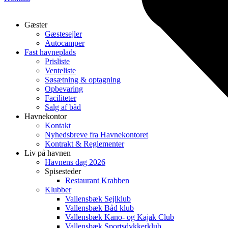
Gæster
Gæstesejler
Autocamper
Fast havneplads
Prisliste
Venteliste
Søsætning & optagning
Opbevaring
Faciliteter
Salg af båd
Havnekontor
Kontakt
Nyhedsbreve fra Havnekontoret
Kontrakt & Reglementer
Liv på havnen
Havnens dag 2026
Spisesteder
Restaurant Krabben
Klubber
Vallensbæk Sejlklub
Vallensbæk Båd klub
Vallensbæk Kano- og Kajak Club
Vallensbæk Sportsdykkerklub