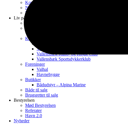
Kontakt
Nyhedsbreve fra Havnekontoret
Kontrakt & Reglementer
Liv på havnen
Havnens dag 2026
Spisesteder
Restaurant Krabben
Klubber
Vallensbæk Sejlklub
Vallensbæk Båd klub
Vallensbæk Kano- og Kajak Club
Vallensbæk Sportsdykkerklub
Foreninger
Valhal
Havnehygge
Butikker
Bådudstyr – Alpina Marine
Både til salg
Brugsretter til salg
Bestyrelsen
Mød Bestyrelsen
Referater
Havn 2.0
Nyheder