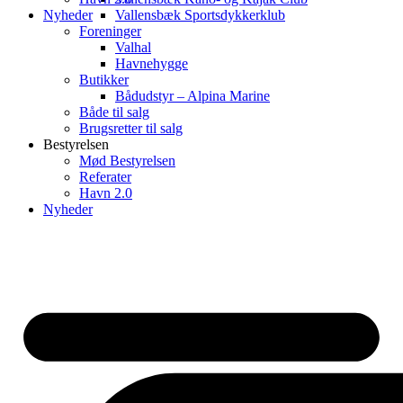
Nyheder
Vallensbæk Sportsdykkerklub
Foreninger
Valhal
Havnehygge
Butikker
Bådudstyr – Alpina Marine
Både til salg
Brugsretter til salg
Bestyrelsen
Mød Bestyrelsen
Referater
Havn 2.0
Nyheder