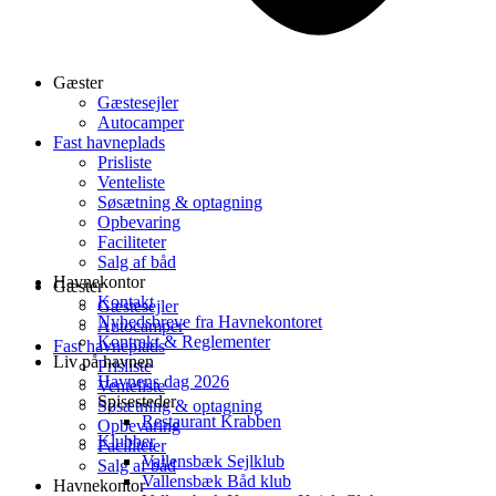
Gæster
Gæstesejler
Autocamper
Fast havneplads
Prisliste
Venteliste
Søsætning & optagning
Opbevaring
Faciliteter
Salg af båd
Havnekontor
Gæster
Kontakt
Gæstesejler
Nyhedsbreve fra Havnekontoret
Autocamper
Kontrakt & Reglementer
Fast havneplads
Liv på havnen
Prisliste
Havnens dag 2026
Venteliste
Spisesteder
Søsætning & optagning
Restaurant Krabben
Opbevaring
Klubber
Faciliteter
Vallensbæk Sejlklub
Salg af båd
Vallensbæk Båd klub
Havnekontor