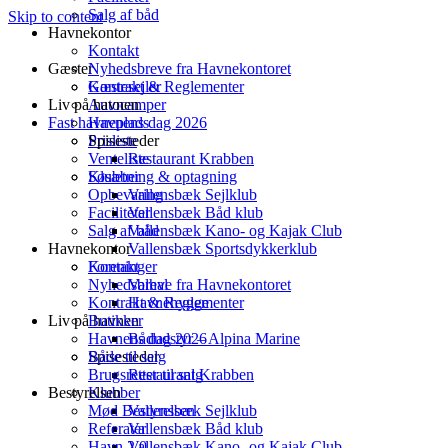
Salg af båd
Skip to content
Havnekontor
Kontakt
Gæster
Nyhedsbreve fra Havnekontoret
Kontrakt & Reglementer
Gæstesejler
Liv på havnen
Autocamper
Fast havneplads
Havnens dag 2026
Spisesteder
Prisliste
Venteliste
Restaurant Krabben
Klubber
Søsætning & optagning
Opbevaring
Vallensbæk Sejlklub
Faciliteter
Vallensbæk Båd klub
Salg af båd
Vallensbæk Kano- og Kajak Club
Havnekontor
Vallensbæk Sportsdykkerklub
Foreninger
Kontakt
Nyhedsbreve fra Havnekontoret
Valhal
Kontrakt & Reglementer
Havnehygge
Liv på havnen
Butikker
Havnens dag 2026
Bådudstyr – Alpina Marine
Både til salg
Spisesteder
Brugsretter til salg
Restaurant Krabben
Bestyrelsen
Klubber
Mød Bestyrelsen
Vallensbæk Sejlklub
Referater
Vallensbæk Båd klub
Havn 2.0
Vallensbæk Kano- og Kajak Club