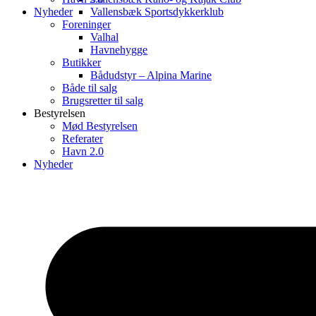
Nyheder
Vallensbæk Sportsdykkerklub
Foreninger
Valhal
Havnehygge
Butikker
Bådudstyr – Alpina Marine
Både til salg
Brugsretter til salg
Bestyrelsen
Mød Bestyrelsen
Referater
Havn 2.0
Nyheder