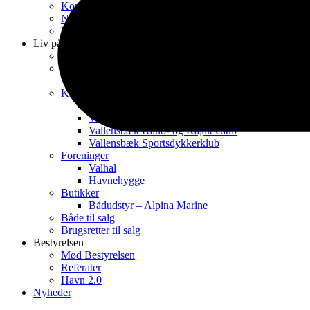
Kontakt
Nyhedsbreve fra Havnekontoret
Kontrakt & Reglementer
Liv på havnen
Havnens dag 2026
Spisesteder
Restaurant Krabben
Klubber
Vallensbæk Sejlklub
Vallensbæk Båd klub
Vallensbæk Kano- og Kajak Club
Vallensbæk Sportsdykkerklub
Foreninger
Valhal
Havnehygge
Butikker
Bådudstyr – Alpina Marine
Både til salg
Brugsretter til salg
Bestyrelsen
Mød Bestyrelsen
Referater
Havn 2.0
Nyheder