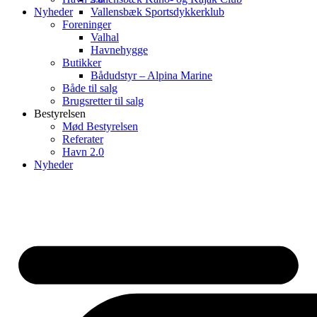
Nyheder
Vallensbæk Sportsdykkerklub
Foreninger
Valhal
Havnehygge
Butikker
Bådudstyr – Alpina Marine
Både til salg
Brugsretter til salg
Bestyrelsen
Mød Bestyrelsen
Referater
Havn 2.0
Nyheder