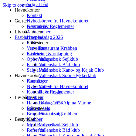
Salg af båd
Skip to content
Havnekontor
Kontakt
Gæster
Nyhedsbreve fra Havnekontoret
Kontrakt & Reglementer
Gæstesejler
Liv på havnen
Autocamper
Fast havneplads
Havnens dag 2026
Spisesteder
Prisliste
Venteliste
Restaurant Krabben
Klubber
Søsætning & optagning
Opbevaring
Vallensbæk Sejlklub
Faciliteter
Vallensbæk Båd klub
Salg af båd
Vallensbæk Kano- og Kajak Club
Havnekontor
Vallensbæk Sportsdykkerklub
Foreninger
Kontakt
Nyhedsbreve fra Havnekontoret
Valhal
Kontrakt & Reglementer
Havnehygge
Liv på havnen
Butikker
Havnens dag 2026
Bådudstyr – Alpina Marine
Både til salg
Spisesteder
Brugsretter til salg
Restaurant Krabben
Bestyrelsen
Klubber
Mød Bestyrelsen
Vallensbæk Sejlklub
Referater
Vallensbæk Båd klub
Havn 2.0
Vallensbæk Kano- og Kajak Club