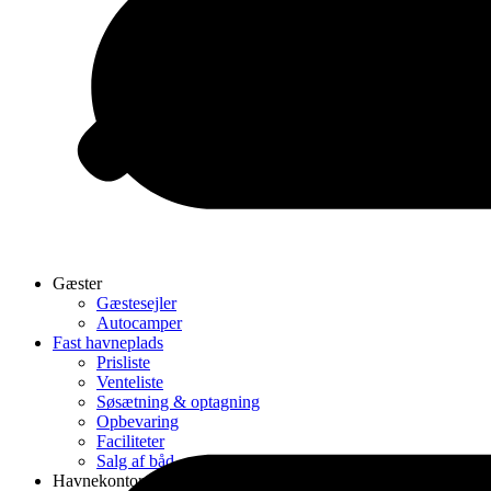
Gæster
Gæstesejler
Autocamper
Fast havneplads
Prisliste
Venteliste
Søsætning & optagning
Opbevaring
Faciliteter
Salg af båd
Havnekontor