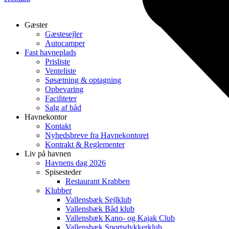
Gæster
Gæstesejler
Autocamper
Fast havneplads
Prisliste
Venteliste
Søsætning & optagning
Opbevaring
Faciliteter
Salg af båd
Havnekontor
Kontakt
Nyhedsbreve fra Havnekontoret
Kontrakt & Reglementer
Liv på havnen
Havnens dag 2026
Spisesteder
Restaurant Krabben
Klubber
Vallensbæk Sejlklub
Vallensbæk Båd klub
Vallensbæk Kano- og Kajak Club
Vallensbæk Sportsdykkerklub