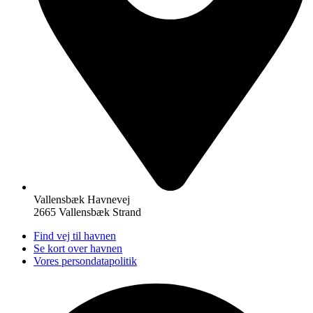
Vallensbæk Havnevej
2665 Vallensbæk Strand
Find vej til havnen
Se kort over havnen
Vores persondatapolitik