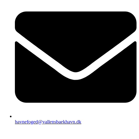
havnefoged@vallensbaekhavn.dk