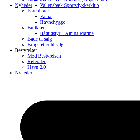
Nyheder
Vallensbæk Sportsdykkerklub
Foreninger
Valhal
Havnehygge
Butikker
Bådudstyr – Alpina Marine
Både til salg
Brugsretter til salg
Bestyrelsen
Mød Bestyrelsen
Referater
Havn 2.0
Nyheder