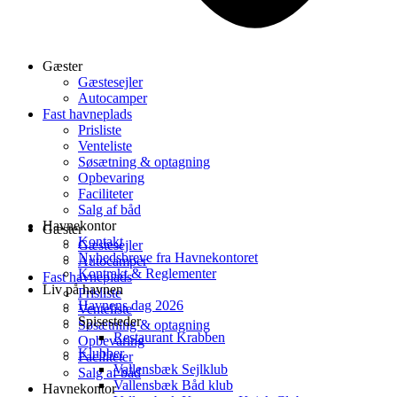
Gæster
Gæstesejler
Autocamper
Fast havneplads
Prisliste
Venteliste
Søsætning & optagning
Opbevaring
Faciliteter
Salg af båd
Havnekontor
Gæster
Kontakt
Gæstesejler
Nyhedsbreve fra Havnekontoret
Autocamper
Kontrakt & Reglementer
Fast havneplads
Liv på havnen
Prisliste
Havnens dag 2026
Venteliste
Spisesteder
Søsætning & optagning
Restaurant Krabben
Opbevaring
Klubber
Faciliteter
Vallensbæk Sejlklub
Salg af båd
Vallensbæk Båd klub
Havnekontor