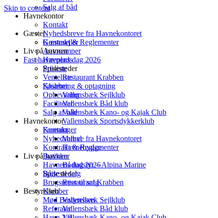
Salg af båd
Skip to content
Havnekontor
Kontakt
Gæster
Nyhedsbreve fra Havnekontoret
Kontrakt & Reglementer
Gæstesejler
Liv på havnen
Autocamper
Fast havneplads
Havnens dag 2026
Spisesteder
Prisliste
Venteliste
Restaurant Krabben
Klubber
Søsætning & optagning
Opbevaring
Vallensbæk Sejlklub
Faciliteter
Vallensbæk Båd klub
Salg af båd
Vallensbæk Kano- og Kajak Club
Havnekontor
Vallensbæk Sportsdykkerklub
Foreninger
Kontakt
Nyhedsbreve fra Havnekontoret
Valhal
Kontrakt & Reglementer
Havnehygge
Liv på havnen
Butikker
Havnens dag 2026
Bådudstyr – Alpina Marine
Både til salg
Spisesteder
Brugsretter til salg
Restaurant Krabben
Bestyrelsen
Klubber
Mød Bestyrelsen
Vallensbæk Sejlklub
Referater
Vallensbæk Båd klub
Havn 2.0
Vallensbæk Kano- og Kajak Club