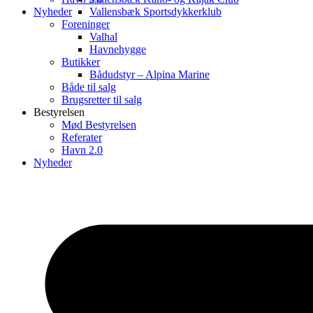
Nyheder
Vallensbæk Sportsdykkerklub
Foreninger
Valhal
Havnehygge
Butikker
Bådudstyr – Alpina Marine
Både til salg
Brugsretter til salg
Bestyrelsen
Mød Bestyrelsen
Referater
Havn 2.0
Nyheder