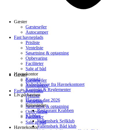
Gæster
Gæstesejler
Autocamper
Fast havneplads
Prisliste
Venteliste
Søsætning & optagning
Opbevaring
Faciliteter
Salg af båd
Havnekontor
Gæster
Kontakt
Gæstesejler
Nyhedsbreve fra Havnekontoret
Autocamper
Kontrakt & Reglementer
Fast havneplads
Liv på havnen
Prisliste
Havnens dag 2026
Venteliste
Spisesteder
Søsætning & optagning
Restaurant Krabben
Opbevaring
Klubber
Faciliteter
Vallensbæk Sejlklub
Salg af båd
Vallensbæk Båd klub
Havnekontor