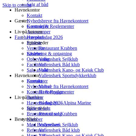
Salg af båd
Skip to content
Havnekontor
Kontakt
Gæster
Nyhedsbreve fra Havnekontoret
Kontrakt & Reglementer
Gæstesejler
Liv på havnen
Autocamper
Fast havneplads
Havnens dag 2026
Spisesteder
Prisliste
Venteliste
Restaurant Krabben
Klubber
Søsætning & optagning
Opbevaring
Vallensbæk Sejlklub
Faciliteter
Vallensbæk Båd klub
Salg af båd
Vallensbæk Kano- og Kajak Club
Havnekontor
Vallensbæk Sportsdykkerklub
Foreninger
Kontakt
Nyhedsbreve fra Havnekontoret
Valhal
Kontrakt & Reglementer
Havnehygge
Liv på havnen
Butikker
Havnens dag 2026
Bådudstyr – Alpina Marine
Både til salg
Spisesteder
Brugsretter til salg
Restaurant Krabben
Bestyrelsen
Klubber
Mød Bestyrelsen
Vallensbæk Sejlklub
Referater
Vallensbæk Båd klub
Havn 2.0
Vallensbæk Kano- og Kajak Club